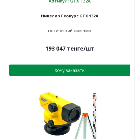
Артикул: GTX 132A
Нивелир Геокурс GTX 132А
оптический нивелир
193 047
тенге
/шт
Хочу заказать