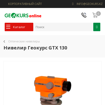
КОРПОРАТИВНЫЙ САЙТ
INFO@GEOKURS.KZ
0
Каталог
Оптические нивелиры
Нивелир Геокурс GTX 130