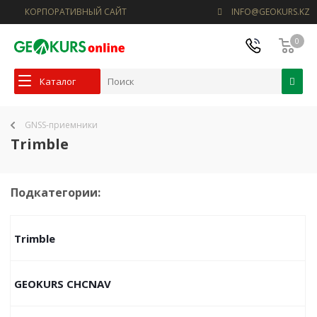
КОРПОРАТИВНЫЙ САЙТ
INFO@GEOKURS.KZ
0
Каталог
GNSS-приемники
Trimble
Подкатегории:
Trimble
GEOKURS CHCNAV