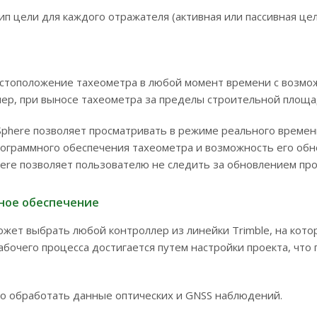
тип цели для каждого отражателя (активная или пассивная це
естоположение тахеометра в любой момент времени с возмо
ер, при выносе тахеометра за пределы строительной площа
nSphere позволяет просматривать в режиме реального врем
рограммного обеспечения тахеометра и возможность его обн
here позволяет пользователю не следить за обновлением п
ное обеспечение
ожет выбрать любой контроллер из линейки Trimble, на кото
абочего процесса достигается путем настройки проекта, чт
но обработать данные оптических и GNSS наблюдений.