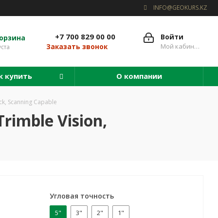
INFO@GEOKURS.KZ
+7 700 829 00 00
Войти
орзина
Мой кабинет
Заказать звонок
уста
к купить
О компании
ck, Scanning Capable
rimble Vision,
Угловая точность
5"
3"
2"
1"