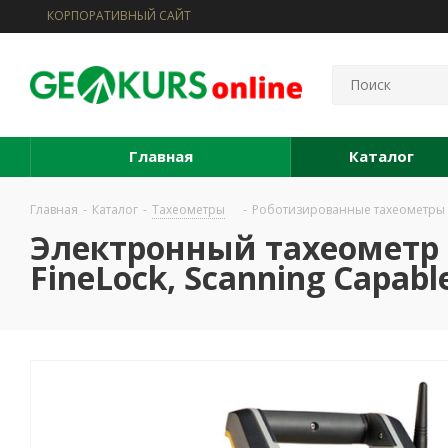
КОРПОРАТИВНЫЙ САЙТ
Главная
Каталог
Главная
-
Каталог
-
Тахеометры
-
Роботизированные тахеометры
Электронный тахеометр Tri
FineLock, Scanning Capabl