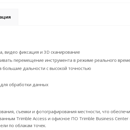
ация
, видео фиксация и 3D сканирование
еживать перемещение инструмента в режиме реального врем
на большие дальности с высокой точностью
 для обработки данных
ования, съемки и фотографирования местности, что обеспе
ованным Trimble Access и офисное ПО Trimble Business Cente
ли по облакам точек.