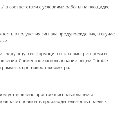
ль) в соответствии с условиями работы на площадке.
жностью получения сигнала предупреждения, в случае
дки.
ени следующую информацию о тахеометре: время и
овления. Совместное использование опции Trimble
рограммных прошивок тахеометра.
ром установлено простое в использовании и
о позволяет повысить производительность полевых