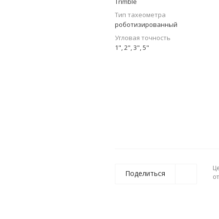
Trimble
Тип тахеометра
роботизированный
Угловая точность
1", 2", 3", 5"
Ц
Поделиться
о