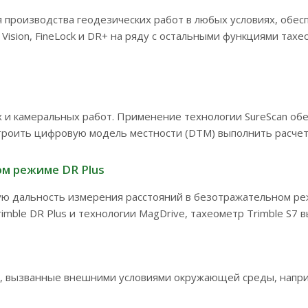
ля производства геодезических работ в любых условиях, об
le Vision, FineLock и DR+ на ряду с остальными функциями та
х и камеральных работ. Применение технологии SureScan об
троить цифровую модель местности (DTM) выполнить расчет
м режиме DR Plus
ную дальность измерения расстояний в безотражательном ре
imble DR Plus и технологии MagDrive, тахеометр Trimble S7 
и, вызванные внешними условиями окружающей среды, наприм