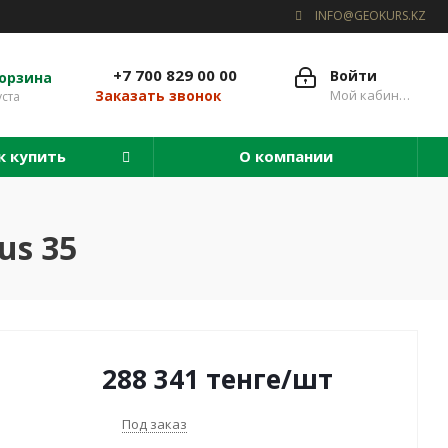
INFO@GEOKURS.KZ
+7 700 829 00 00
Войти
орзина
Мой кабинет
Заказать звонок
уста
к купить
О компании
us 35
288 341
тенге
/шт
Под заказ