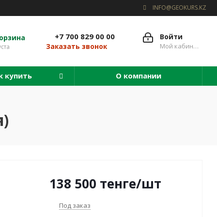
INFO@GEOKURS.KZ
+7 700 829 00 00
Войти
орзина
Мой кабинет
Заказать звонок
уста
к купить
О компании
я)
138 500
тенге
/шт
Под заказ