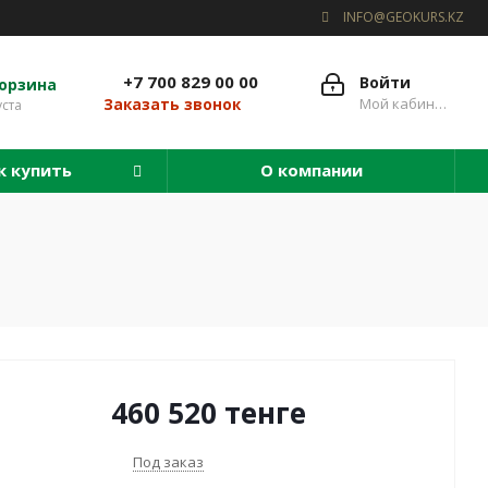
INFO@GEOKURS.KZ
+7 700 829 00 00
Войти
орзина
Мой кабинет
Заказать звонок
уста
к купить
О компании
460 520
тенге
Под заказ